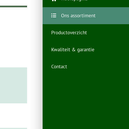
Ons assortiment
Productoverzicht
Alle artikelen
Kwaliteit & garantie
Roestvrijstalen sluitingen
Contact
Roestvrijstalen scharnieren
Scharnieren ( niet RVS )
Roestvrijstalen sloten
Roestvrijstalen beslag