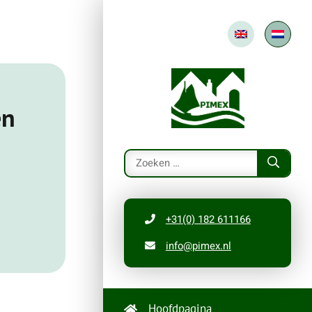
en
+31(0) 182 611166
info@pimex.nl
Hoofdpagina