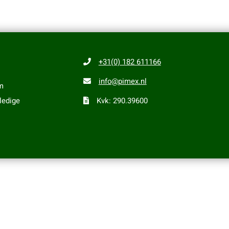
+31(0) 182 611166
info@pimex.nl
m
ledige
Kvk: 290.39600